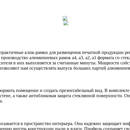
 практичные клик-рамки для размещения печатной продукции ре
роизводство алюминиевых рамок а4, а3, а2, а1 формата со стек
сителя в них выполняется за считанные минуты. Мощности соб
позволяют нам осуществлять выпуск больших партий алюминиевы
ормить помещение и создать презентабельный вид. В комплект
тене, а также антибликовая защита стеклянной поверхности. О
а.
исывается в пространство интерьера. Она надежно защищает и
овению внутрь конструкции пыли и влаги. Профиль сохраняет с