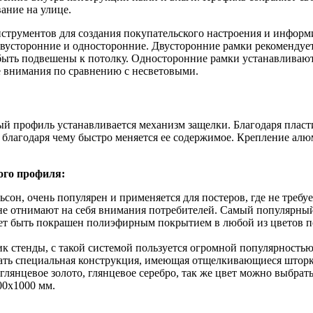
ание на улице.
трументов для создания покупательского настроения и информи
усторонние и односторонние. Двусторонние рамки рекомендуетс
ыть подвешены к потолку. Односторонние рамки устанавливаются,
е внимания по сравнению с несветовыми.
й профиль устанавливается механизм защелки. Благодаря пласт
, благодаря чему быстро меняется ее содержимое. Крепление а
ого профиля:
ьсон, очень популярен и применяется для постеров, где не требу
 не отнимают на себя внимания потребителей. Самый популярный
ожет быть покрашен полиэфирным покрытием в любой из цветов п
к стенды, с такой системой пользуется огромной популярностью
елать специальная конструкция, имеющая отщелкивающиеся штор
 глянцевое золото, глянцевое серебро, так же цвет можно выбрат
00х1000 мм.