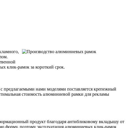
кламного,
лом.
ственной
х клик-рамок за короткий срок.
е с предлагаемыми нами моделями поставляется крепежный
птимальная стоимость алюминиевой рамки для рекламы
нформационный продукт благодаря антибликовому вкладышу от
вою форму, поэтому эксплуатация алюминиевых клик-рамок