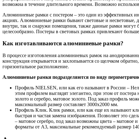
возможна в течение длительного времени. Возможно использов
Алюминиевые рамки с постером – это один из эффективных инс
акциях. Алюминиевые рамки бывают световые и несветовые, дв
внутри, так и снаружи помещения, также данные рамки могут б
целесообразно. Постеры в световых рамках привлекают больш
Как изготавливаются алюминиевые рамки?
В процессе изготовления алюминиевых рамок на анодированны
конструкция открывается и захлопывается со щелчком обратно
горизонтальное расположение.
Алюминиевые рамки подразделяются по виду периметричн
Профиль
NIELSEN
, или как его называют в России – Нел
этим профилем выглядят элегантно, при этом от постера
золото и серебро, матовое золото. Под заказ профиль м
максимальный размер составляет 3000х2000 мм.
Профиль Клик. Клик рамки, или как еще их называют кли
быстрая и частая замена изображения. Позволяет это сд
– матовое серебро, под заказ возможны цвета – матовое и
форматы от А3, максимальные рекомендуемый размер 14