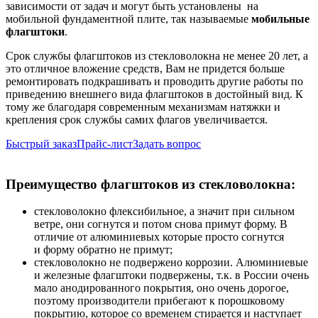
зависимости от задач и могут быть установлены на
мобильной фундаментной плите, так называемые
мобильные
флагштоки
.
Срок службы флагштоков из стекловолокна не менее 20 лет, а
это отличное вложение средств, Вам не придется больше
ремонтировать подкрашивать и проводить другие работы по
приведению внешнего вида флагштоков в достойный вид. К
тому же благодаря современным механизмам натяжки и
крепления срок службы самих флагов увеличивается.
Быстрый заказ
Прайс-лист
Задать вопрос
Преимущество флагштоков из стекловолокна:
стекловолокно флексибильное, а значит при сильном
ветре, они согнутся и потом снова примут форму. В
отличие от алюминиевых которые просто согнутся
и форму обратно не примут;
стекловолокно не подвержено коррозии. Алюминиевые
и железные флагштоки подвержены, т.к. в России очень
мало анодированного покрытия, оно очень дорогое,
поэтому производители прибегают к порошковому
покрытию, которое со временем стирается и наступает