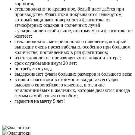
коррозия;
стекловолокно не крашенное, белый цвет даётся при
производстве. Флагштоки покрываются гелькоутом,
который защищает поверхности флагштока от
атмосферных осадков и солнечных лучей
- ультрофиолетостабильное, поэтому мачта флагштока не
желтеет;
стекловолокно - метериал нового поколения, который
выглядит очень презентабельно, особенно при большом
количестве, поставленных в ряд флагштоков;
из стекловолокна производят яхты, лодки и катера;
срок службы минимум 20 лет;
не требуется уход;
выдерживают флаги больших размеров и большого веса;
в наши флагштоки в стоимость входят аксессуары
высокого европейского качества, в отличие
от алюминиевых и железных, которые делаются иногда
самым самобытным способом;
гарантия на мачту 5 лет!