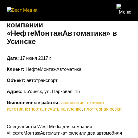
Брендирование автомобиля для
компании
«НефтеМонтажАвтоматика» в
Усинске
Дата:
17 июня 2017 г.
Клиент:
НефтеМонтажАвтоматика
Объект:
автотранспорт
Адрес:
г. Усинск, ул. Парковая, 15
Выполненные работы:
ламинация
,
оклейка
автотранстпорта
,
печать на пленке
,
плоттерная резка
.
Специалисты West Media для компании
«НефтеМонтажАвтоматика» оклеили два автомобиля