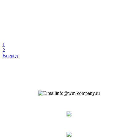
1
2
Вперед
info@wm-company.ru